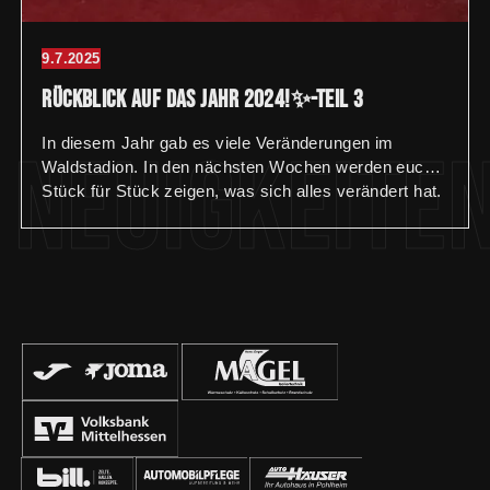
9.7.2025
Rückblick auf das Jahr 2024!✨-Teil 3
In diesem Jahr gab es viele Veränderungen im
Neuigkeite
Waldstadion. In den nächsten Wochen werden euch
Stück für Stück zeigen, was sich alles verändert hat.
🏟️ Teil 3: Die Geschäftsstelle wurde komplett
renoviert und erstrahlt nun im neuen Glanz. In
kompletter Eigenregie wurden folgende Maßnamen
durchgeführt: – Anbringung neuer Wand- und
Bodenbeläge – Aufbau neuer Schreibtische – Einbau
von neuen Regalen und Schränken – Anbringung von
Wandpanelen und Bildern – Installation eines
Fernsehers – Einbau einer Küchenzeile Wir
bedanken uns bei allen Sponsoren und Helfern für die
Unterstützung bei der Umsetzung der Renovierung
unserer Geschäftsstelle!🙏🏼 #geschäftsstelle
#waldstadion #renovierung #fcgiessen #fussball