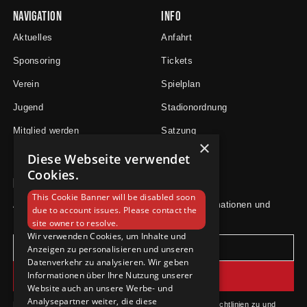
Navigation
Info
Aktuelles
Anfahrt
Sponsoring
Tickets
Verein
Spielplan
Jugend
Stadionordnung
Mitglied werden
Satzung
×
Diese Webseite verwendet
Cookies.
Newsletter
This Cookie Banner will be disabled soon
Abonniere unseren Newsletter für aktuelle Informationen und
due to account issues. Please contact the
Neuigkeiten.
site owner to resolve.
Wir verwenden Cookies, um Inhalte und
Anzeigen zu personalisieren und unseren
Datenverkehr zu analysieren. Wir geben
Informationen über Ihre Nutzung unserer
Website auch an unsere Werbe- und
Analysepartner weiter, die diese
Durch das Abonnieren stimmst du unseren Datenschutzrichtlinien zu und