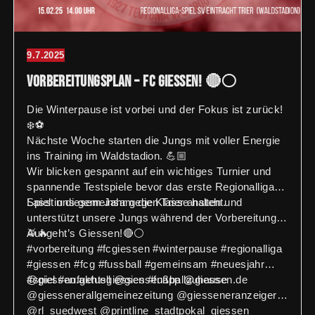
9.7.2025
Vorbereitungsplan – FC Giessen! 🔴⚪️
Die Winterpause ist vorbei und der Fokus ist zurück!
❄️⚽
Nächste Woche starten die Jungs mit voller Energie
ins Training im Waldstadion. 💪🏼
Wir blicken gespannt auf ein wichtiges Turnier und
spannende Testspiele bevor das erste Regionalliga-
Spiel in diesem Jahr gegen Trier ansteht.
Lasst uns gemeinsam die Klasse halten und
unterstützt unsere Jungs während der Vorbereitung!
🥁🔥
Auf geht’s Giessen!🔴⚪️
#vorbereitung #fcgiessen #winterpause #regionalliga
#giessen #fcg #fussball #gemeinsam #neuesjahr
#spiel #aufgehtsgiessen #fußballzuhause
@giessen.aktuell @giessenapp @giessen.de
@giessenerallgemeinezeitung @giesseneranzeiger
@rl_suedwest @printline_stadtpokal_giessen