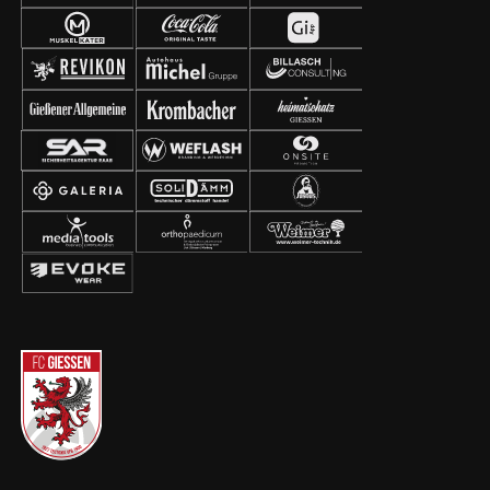
#aufgehtsgiessen #fußballzuhause #giessen #fcg