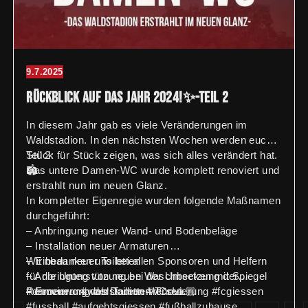
9.7.2025
Rückblick auf das Jahr 2024!✨-Teil 2
In diesem Jahr gab es viele Veränderungen im
Waldstadion. In den nächsten Wochen werden euch
Stück für Stück zeigen, was sich alles verändert hat.
Teil 2:
🏟️
Das untere Damen-WC wurde komplett renoviert und
erstrahlt nun im neuen Glanz.
In kompletter Eigenregie wurden folgende Maßnamen
durchgeführt:
– Anbringung neuer Wand- und Bodenbeläge
– Installation neuer Armaturen
– Einbau neuer Toiletten
Wir bedanken uns bei allen Sponsoren und Helfern
– Anbringung von neuen Waschbecken mit Spiegel
für die Unterstützung bei der Umsetzung der
– Erneuerung der Toiletten-Türen
Renovierung des Damen-WCs!🙏🏼
#damenwc #waldstadion #renovierung #fcgiessen
#fussball #aufgehtsgiessen #fußballzuhause