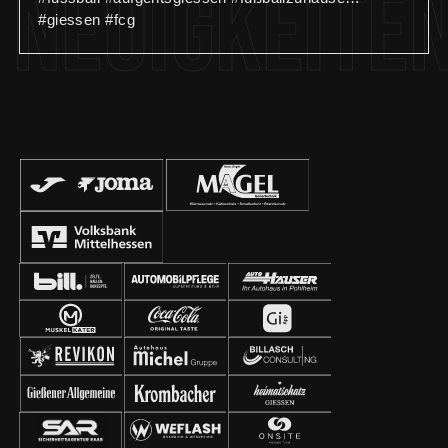
Neuigkeite
#giessen #fcg