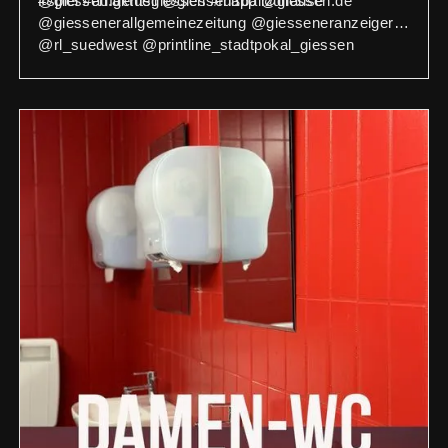
#spiel #aufgehtsgiessen #fußballzuhause
@giessen.aktuell @giessenapp @giessen.de
@giessenerallgemeinezeitung @giesseneranzeiger
@rl_suedwest @printline_stadtpokal_giessen
@vbmittelhessen