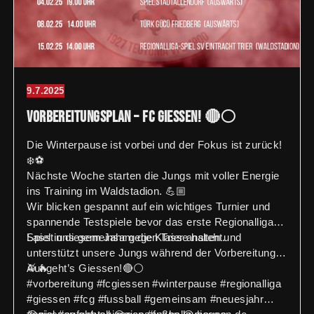
9.7.2025
Vorbereitungsplan – FC Giessen! 🔴⚪️
Die Winterpause ist vorbei und der Fokus ist zurück!
❄️⚽
Nächste Woche starten die Jungs mit voller Energie
ins Training im Waldstadion. 💪🏼
Wir blicken gespannt auf ein wichtiges Turnier und
spannende Testspiele bevor das erste Regionalliga-
Spiel in diesem Jahr gegen Trier ansteht.
Lasst uns gemeinsam die Klasse halten und
unterstützt unsere Jungs während der Vorbereitung!
🥁🔥
Auf geht’s Giessen!🔴⚪️
#vorbereitung #fcgiessen #winterpause #regionalliga
#giessen #fcg #fussball #gemeinsam #neuesjahr