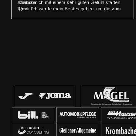
wodurch ich mit einem sehr guten Gefühl starten
#transfer
kann. Ich werde mein Bestes geben, um die vom
@o.k.7
Verein vergebenen Ziele zu erreichen und kann es
kaum erwarten endlich auf dem Spielfeld zu
stehen.“ so Oliver Kovacic
Neui