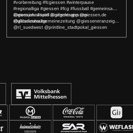
#vorbereitung #fcgiessen #winterpause
#regionalliga #giessen #fcg #fussball #gemeinsam
#neuesjahr #spiel #aufgehtsgiessen
@giessen.aktuell @giessenapp @giessen.de
#fußballzuhause
@giessenerallgemeinezeitung @giesseneranzeiger
@rl_suedwest @printline_stadtpokal_giessen
@vbmittelhessen
gkeit