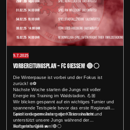
9.7.2025
Vorbereitungsplan – FC Giessen! 🔴⚪️
Die Winterpause ist vorbei und der Fokus ist
zurück! ❄️⚽
Nächste Woche starten die Jungs mit voller
Energie ins Training im Waldstadion. 💪🏼
Wir blicken gespannt auf ein wichtiges Turnier und
spannende Testspiele bevor das erste Regionalliga-
Spiel in diesem Jahr gegen Trier ansteht.
Lasst uns gemeinsam die Klasse halten und
unterstützt unsere Jungs während der
Vorbereitung!🥁🔥
Auf geht’s Giessen!🔴⚪️