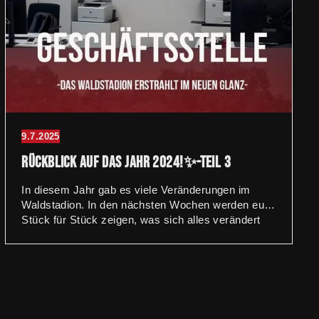
9.7.2025
Rückblick auf das Jahr 2024!✨-Teil 3
In diesem Jahr gab es viele Veränderungen im
Waldstadion. In den nächsten Wochen werden euch
Stück für Stück zeigen, was sich alles verändert
hat.🏟️ Teil 3: Die Geschäftsstelle wurde komplett
renoviert und erstrahlt nun im neuen Glanz. In
kompletter Eigenregie wurden folgende Maßnamen
durchgeführt: – Anbringung neuer Wand- und
Bodenbeläge – Aufbau neuer Schreibtische –
Einbau von neuen Regalen und Schränken –