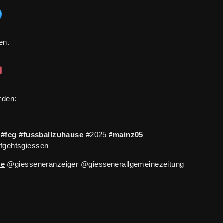
en.
rden:
#fcg
#fussballzuhause
#2025
#mainz05
fgehtsgiessen
de
@giesseneranzeiger @giessenerallgemeinezeitung