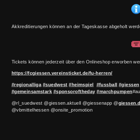
Akkreditierungen können an der Tageskasse abgeholt werd
Tickets können jederzeit über den Onlineshop erworben we
https://fcgiessen.vereinsticket.de/fu-herren/
#regionalliga
#suedwest
#heimspiel
#fussball
#giessen
#gemeinsamstark
#sponsoroftheday
#marchpumpen
#au
@rl_suedwest @giessen.aktuell @giessenapp @
giessen.
@vbmittelhessen @onsite_promotion