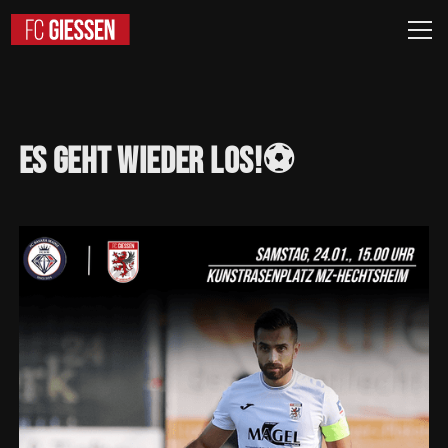
Es
geht
wieder
los!⚽️