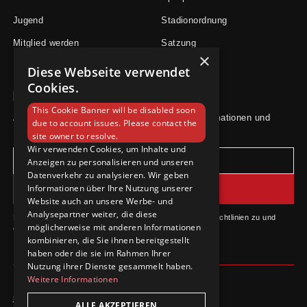
Jugend
Stadionordnung
Mitglied werden
Satzung
×
Diese Webseite verwendet
Cookies.
Newsletter
This Cookie Banner will be disabled soon
Abonniere unseren Newsletter für aktuelle Informationen und
due to account issues. Please contact the
Neuigkeiten.
site owner to resolve.
Wir verwenden Cookies, um Inhalte und
Anzeigen zu personalisieren und unseren
Datenverkehr zu analysieren. Wir geben
Informationen über Ihre Nutzung unserer
Website auch an unsere Werbe- und
Analysepartner weiter, die diese
Durch das Abonnieren stimmst du unseren Datenschutzrichtlinien zu und
möglicherweise mit anderen Informationen
erhältst Updates.
kombinieren, die Sie ihnen bereitgestellt
haben oder die sie im Rahmen Ihrer
Nutzung ihrer Dienste gesammelt haben.
Weitere Informationen
Datenschutzrichtlinie
ALLE AKZEPTIEREN