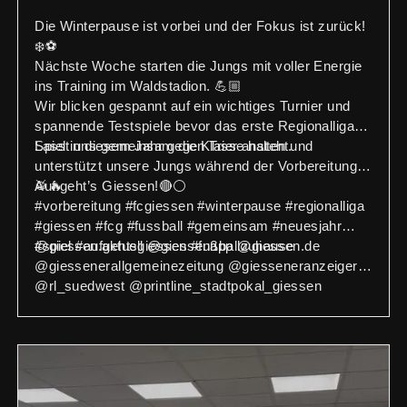
Die Winterpause ist vorbei und der Fokus ist zurück!
❄️⚽
Nächste Woche starten die Jungs mit voller Energie
ins Training im Waldstadion. 💪🏼
Wir blicken gespannt auf ein wichtiges Turnier und
spannende Testspiele bevor das erste Regionalliga-
Spiel in diesem Jahr gegen Trier ansteht.
Lasst uns gemeinsam die Klasse halten und
unterstützt unsere Jungs während der Vorbereitung!
🥁🔥
Auf geht’s Giessen!🔴⚪️
#vorbereitung #fcgiessen #winterpause #regionalliga
#giessen #fcg #fussball #gemeinsam #neuesjahr
#spiel #aufgehtsgiessen #fußballzuhause
@giessen.aktuell @giessenapp @giessen.de
@giessenerallgemeinezeitung @giesseneranzeiger
@rl_suedwest @printline_stadtpokal_giessen
@vbmittelhessen