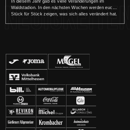
In diesem Jahr gab es viele Veränderungen im
Neuigkeite
Waldstadion. In den nächsten Wochen werden euch
Stück für Stück zeigen, was sich alles verändert hat.
🏟️ Teil 3: Die Geschäftsstelle wurde komplett
renoviert und erstrahlt nun im neuen Glanz. In
kompletter Eigenregie wurden folgende Maßnamen
durchgeführt: – Anbringung neuer Wand- und
Bodenbeläge – Aufbau neuer Schreibtische – Einbau
von neuen Regalen und Schränken – Anbringung von
Wandpanelen und Bildern – Installation eines
Fernsehers – Einbau einer Küchenzeile Wir
bedanken uns bei allen Sponsoren und Helfern für die
Unterstützung bei der Umsetzung der Renovierung
unserer Geschäftsstelle!🙏🏼 #geschäftsstelle
#waldstadion #renovierung #fcgiessen #fussball
#aufgehtsgiessen #fußballzuhause #giessen #fcg