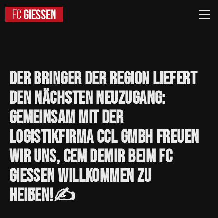
Der
Bringer
der
Region
liefert
den
nächsten
Neuzugang:
Gemeinsam
mit
der
Logistikfirma
CCL
GmbH
freuen
wir
uns,
Cem
Demir
beim
FC
Giessen
willkommen
zu
heißen!✍️