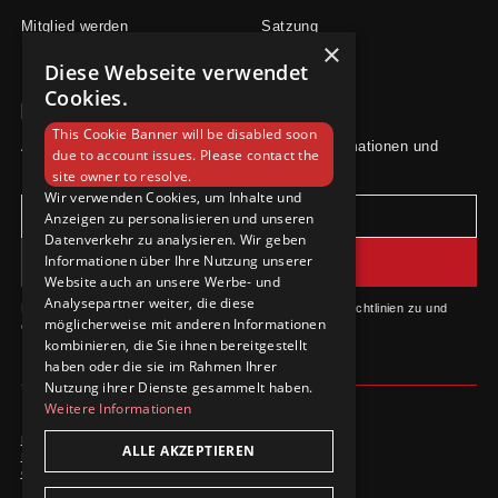
Mitglied werden
Satzung
×
Diese Webseite verwendet
Cookies.
Newsletter
This Cookie Banner will be disabled soon
Abonniere unseren Newsletter für aktuelle Informationen und
due to account issues. Please contact the
Neuigkeiten.
site owner to resolve.
Wir verwenden Cookies, um Inhalte und
Anzeigen zu personalisieren und unseren
Datenverkehr zu analysieren. Wir geben
Informationen über Ihre Nutzung unserer
Website auch an unsere Werbe- und
Analysepartner weiter, die diese
Durch das Abonnieren stimmst du unseren Datenschutzrichtlinien zu und
möglicherweise mit anderen Informationen
erhältst Updates.
kombinieren, die Sie ihnen bereitgestellt
haben oder die sie im Rahmen Ihrer
Nutzung ihrer Dienste gesammelt haben.
Weitere Informationen
Datenschutzrichtlinie
ALLE AKZEPTIEREN
Impressum
Cookie-Einstellungen