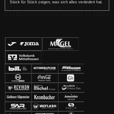
Neuigkeite
Stück für Stück zeigen, was sich alles verändert hat.
🏟️ Teil 3: Die Geschäftsstelle wurde komplett
renoviert und erstrahlt nun im neuen Glanz. In
kompletter Eigenregie wurden folgende Maßnamen
durchgeführt: – Anbringung neuer Wand- und
Bodenbeläge – Aufbau neuer Schreibtische – Einbau
von neuen Regalen und Schränken – Anbringung von
Wandpanelen und Bildern – Installation eines
Fernsehers – Einbau einer Küchenzeile Wir
bedanken uns bei allen Sponsoren und Helfern für die
Unterstützung bei der Umsetzung der Renovierung
unserer Geschäftsstelle!🙏🏼 #geschäftsstelle
#waldstadion #renovierung #fcgiessen #fussball
#aufgehtsgiessen #fußballzuhause #giessen #fcg