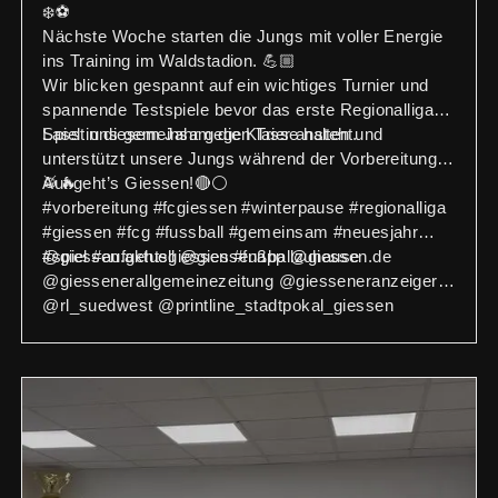
❄️⚽
Nächste Woche starten die Jungs mit voller Energie
ins Training im Waldstadion. 💪🏼
Wir blicken gespannt auf ein wichtiges Turnier und
spannende Testspiele bevor das erste Regionalliga-
Spiel in diesem Jahr gegen Trier ansteht.
Lasst uns gemeinsam die Klasse halten und
unterstützt unsere Jungs während der Vorbereitung!
🥁🔥
Auf geht’s Giessen!🔴⚪️
#vorbereitung #fcgiessen #winterpause #regionalliga
#giessen #fcg #fussball #gemeinsam #neuesjahr
#spiel #aufgehtsgiessen #fußballzuhause
@giessen.aktuell @giessenapp @giessen.de
@giessenerallgemeinezeitung @giesseneranzeiger
@rl_suedwest @printline_stadtpokal_giessen
@vbmittelhessen