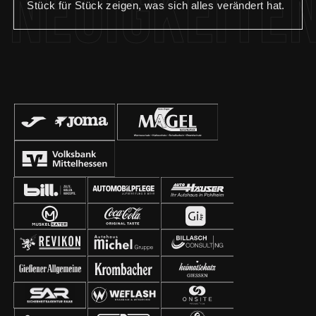
Neuigkeite
Stück für Stück zeigen, was sich alles verändert hat.
🏟️ Teil 3: Die Geschäftsstelle wurde komplett
renoviert und erstrahlt nun im neuen Glanz. In
kompletter Eigenregie wurden folgende Maßnamen
durchgeführt: – Anbringung neuer Wand- und
Bodenbeläge – Aufbau neuer Schreibtische – Einbau
von neuen Regalen und Schränken – Anbringung von
Wandpanelen und Bildern – Installation eines
Fernsehers – Einbau einer Küchenzeile Wir
bedanken uns bei allen Sponsoren und Helfern für die
Unterstützung bei der Umsetzung der Renovierung
unserer Geschäftsstelle!🙏🏼 #geschäftsstelle
#waldstadion #renovierung #fcgiessen #fussball
#aufgehtsgiessen #fußballzuhause #giessen #fcg