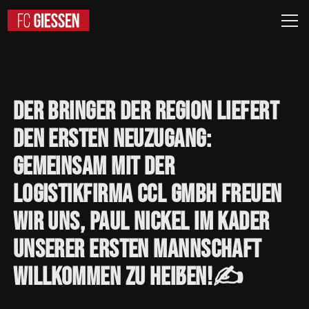
Der
Bringer
der
Region
liefert
den
ersten
Neuzugang:
Gemeinsam
mit
der
Logistikfirma
CCL
GmbH
freuen
wir
uns,
Paul
Nickel
im
Kader
unserer
ersten
Mannschaft
willkommen
zu
heißen!✍️