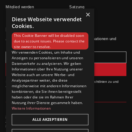
Mitglied werden
Satzung
×
Diese Webseite verwendet
Cookies.
Newsletter
This Cookie Banner will be disabled soon
Abonniere unseren Newsletter für aktuelle Informationen und
due to account issues. Please contact the
Neuigkeiten.
site owner to resolve.
Wir verwenden Cookies, um Inhalte und
Anzeigen zu personalisieren und unseren
Datenverkehr zu analysieren. Wir geben
Informationen über Ihre Nutzung unserer
Website auch an unsere Werbe- und
Analysepartner weiter, die diese
Durch das Abonnieren stimmst du unseren Datenschutzrichtlinien zu und
möglicherweise mit anderen Informationen
erhältst Updates.
kombinieren, die Sie ihnen bereitgestellt
haben oder die sie im Rahmen Ihrer
Nutzung ihrer Dienste gesammelt haben.
Weitere Informationen
Datenschutzrichtlinie
ALLE AKZEPTIEREN
Impressum
Cookie-Einstellungen