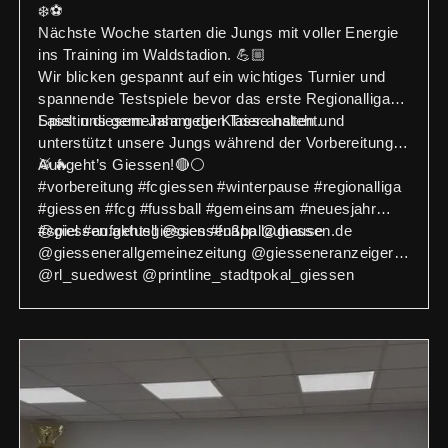
❄️⚽
Nächste Woche starten die Jungs mit voller Energie
ins Training im Waldstadion. 💪🏼
Wir blicken gespannt auf ein wichtiges Turnier und
spannende Testspiele bevor das erste Regionalliga-
Spiel in diesem Jahr gegen Trier ansteht.
Lasst uns gemeinsam die Klasse halten und
unterstützt unsere Jungs während der Vorbereitung!
🥁🔥
Auf geht’s Giessen!🔴⚪️
#vorbereitung #fcgiessen #winterpause #regionalliga
#giessen #fcg #fussball #gemeinsam #neuesjahr
#spiel #aufgehtsgiessen #fußballzuhause
@giessen.aktuell @giessenapp @giessen.de
@giessenerallgemeinezeitung @giesseneranzeiger
@rl_suedwest @printline_stadtpokal_giessen
@vbmittelhessen