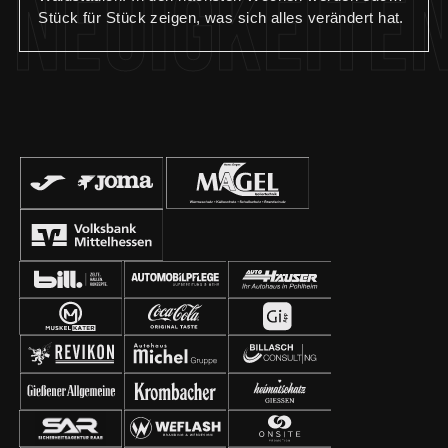
Neuigkeite
Stück für Stück zeigen, was sich alles verändert hat.
🏟️ Teil 3: Die Geschäftsstelle wurde komplett
renoviert und erstrahlt nun im neuen Glanz. In
kompletter Eigenregie wurden folgende Maßnamen
durchgeführt: – Anbringung neuer Wand- und
Bodenbeläge – Aufbau neuer Schreibtische – Einbau
von neuen Regalen und Schränken – Anbringung von
Wandpanelen und Bildern – Installation eines
Fernsehers – Einbau einer Küchenzeile Wir
bedanken uns bei allen Sponsoren und Helfern für die
Unterstützung bei der Umsetzung der Renovierung
unserer Geschäftsstelle!🙏🏼 #geschäftsstelle
#waldstadion #renovierung #fcgiessen #fussball
#aufgehtsgiessen #fußballzuhause #giessen #fcg