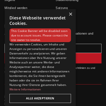
Mitglied werden
Satzung
×
Diese Webseite verwendet
Cookies.
Newsletter
This Cookie Banner will be disabled soon
Abonniere unseren Newsletter für aktuelle Informationen und
due to account issues. Please contact the
Neuigkeiten.
site owner to resolve.
Wir verwenden Cookies, um Inhalte und
Anzeigen zu personalisieren und unseren
Datenverkehr zu analysieren. Wir geben
Informationen über Ihre Nutzung unserer
Website auch an unsere Werbe- und
Analysepartner weiter, die diese
Durch das Abonnieren stimmst du unseren Datenschutzrichtlinien zu und
möglicherweise mit anderen Informationen
erhältst Updates.
kombinieren, die Sie ihnen bereitgestellt
haben oder die sie im Rahmen Ihrer
Nutzung ihrer Dienste gesammelt haben.
Weitere Informationen
Datenschutzrichtlinie
ALLE AKZEPTIEREN
Impressum
Cookie-Einstellungen