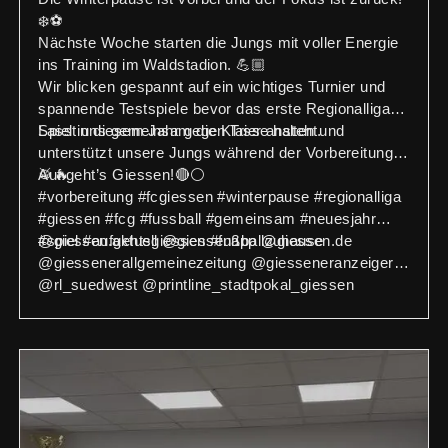
❄️⚽
Nächste Woche starten die Jungs mit voller Energie
ins Training im Waldstadion. 💪🏼
Wir blicken gespannt auf ein wichtiges Turnier und
spannende Testspiele bevor das erste Regionalliga-
Spiel in diesem Jahr gegen Trier ansteht.
Lasst uns gemeinsam die Klasse halten und
unterstützt unsere Jungs während der Vorbereitung!
🥁🔥
Auf geht’s Giessen!🔴⚪️
#vorbereitung #fcgiessen #winterpause #regionalliga
#giessen #fcg #fussball #gemeinsam #neuesjahr
#spiel #aufgehtsgiessen #fußballzuhause
@giessen.aktuell @giessenapp @giessen.de
@giessenerallgemeinezeitung @giesseneranzeiger
@rl_suedwest @printline_stadtpokal_giessen
@vbmittelhessen