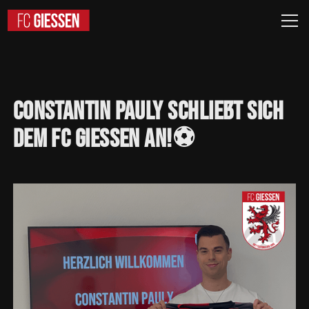
Constantin
Pauly
schließt
sich
dem
FC
Giessen
an!⚽️