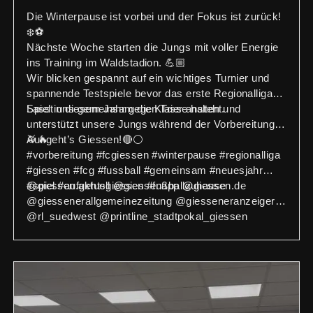
Die Winterpause ist vorbei und der Fokus ist zurück!
❄️⚽
Nächste Woche starten die Jungs mit voller Energie
ins Training im Waldstadion. 💪🏼
Wir blicken gespannt auf ein wichtiges Turnier und
spannende Testspiele bevor das erste Regionalliga-
Spiel in diesem Jahr gegen Trier ansteht.
Lasst uns gemeinsam die Klasse halten und
unterstützt unsere Jungs während der Vorbereitung!
🥁🔥
Auf geht’s Giessen!🔴⚪️
#vorbereitung #fcgiessen #winterpause #regionalliga
#giessen #fcg #fussball #gemeinsam #neuesjahr
#spiel #aufgehtsgiessen #fußballzuhause
@giessen.aktuell @giessenapp @giessen.de
@giessenerallgemeinezeitung @giesseneranzeiger
@rl_suedwest @printline_stadtpokal_giessen
@vbmittelhessen