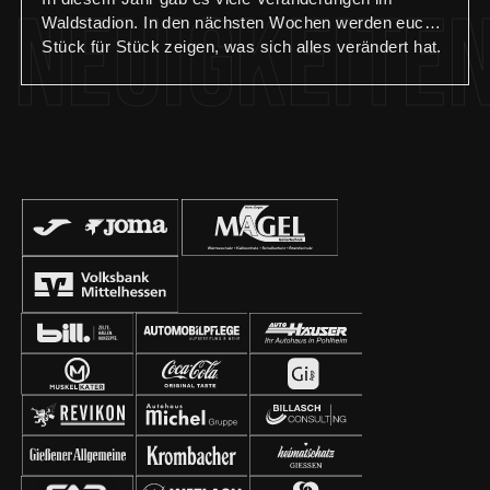
Neuigkeite
Waldstadion. In den nächsten Wochen werden euch
Stück für Stück zeigen, was sich alles verändert hat.
🏟️ Teil 3: Die Geschäftsstelle wurde komplett
renoviert und erstrahlt nun im neuen Glanz. In
kompletter Eigenregie wurden folgende Maßnamen
durchgeführt: – Anbringung neuer Wand- und
Bodenbeläge – Aufbau neuer Schreibtische – Einbau
von neuen Regalen und Schränken – Anbringung von
Wandpanelen und Bildern – Installation eines
Fernsehers – Einbau einer Küchenzeile Wir
bedanken uns bei allen Sponsoren und Helfern für die
Unterstützung bei der Umsetzung der Renovierung
unserer Geschäftsstelle!🙏🏼 #geschäftsstelle
#waldstadion #renovierung #fcgiessen #fussball
#aufgehtsgiessen #fußballzuhause #giessen #fcg