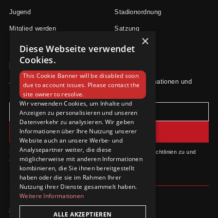
Jugend
Stadionordnung
Mitglied werden
Satzung
×
Diese Webseite verwendet
Cookies.
Newsletter
This Cookie Banner will be disabled soon
Abonniere unseren Newsletter für aktuelle Informationen und
due to account issues. Please contact the
Neuigkeiten.
site owner to resolve.
Wir verwenden Cookies, um Inhalte und
Anzeigen zu personalisieren und unseren
Datenverkehr zu analysieren. Wir geben
Informationen über Ihre Nutzung unserer
Website auch an unsere Werbe- und
Analysepartner weiter, die diese
Durch das Abonnieren stimmst du unseren Datenschutzrichtlinien zu und
möglicherweise mit anderen Informationen
erhältst Updates.
kombinieren, die Sie ihnen bereitgestellt
haben oder die sie im Rahmen Ihrer
Nutzung ihrer Dienste gesammelt haben.
Weitere Informationen
Datenschutzrichtlinie
ALLE AKZEPTIEREN
Impressum