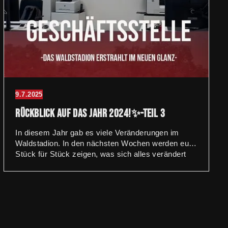
9.7.2025
Rückblick auf das Jahr 2024!✨-Teil 3
In diesem Jahr gab es viele Veränderungen im
Waldstadion. In den nächsten Wochen werden euch
Stück für Stück zeigen, was sich alles verändert
hat.🏟️ Teil 3: Die Geschäftsstelle wurde komplett
renoviert und erstrahlt nun im neuen Glanz. In
kompletter Eigenregie wurden folgende Maßnamen
durchgeführt: – Anbringung neuer Wand- und
Bodenbeläge – Aufbau neuer Schreibtische –
Einbau von neuen Regalen und Schränken –