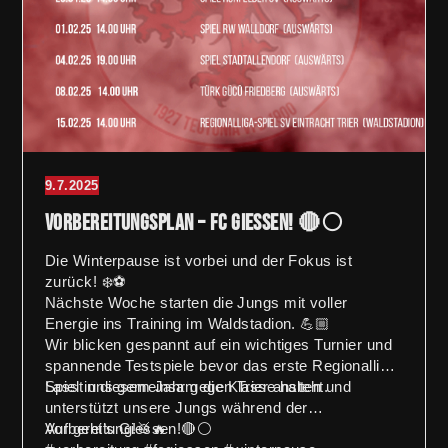
9.7.2025
Vorbereitungsplan – FC Giessen! 🔴⚪️
Die Winterpause ist vorbei und der Fokus ist
zurück! ❄️⚽
Nächste Woche starten die Jungs mit voller
Energie ins Training im Waldstadion. 💪🏼
Wir blicken gespannt auf ein wichtiges Turnier und
spannende Testspiele bevor das erste Regionalliga-
Spiel in diesem Jahr gegen Trier ansteht.
Lasst uns gemeinsam die Klasse halten und
unterstützt unsere Jungs während der
Vorbereitung!🥁🔥
Auf geht’s Giessen!🔴⚪️