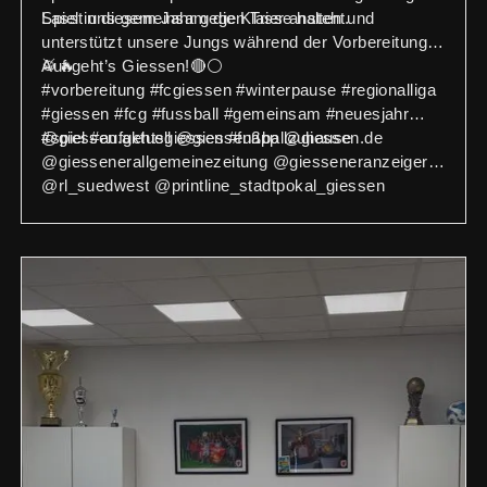
Spiel in diesem Jahr gegen Trier ansteht.
Lasst uns gemeinsam die Klasse halten und
unterstützt unsere Jungs während der Vorbereitung!
🥁🔥
Auf geht’s Giessen!🔴⚪️
#vorbereitung #fcgiessen #winterpause #regionalliga
#giessen #fcg #fussball #gemeinsam #neuesjahr
#spiel #aufgehtsgiessen #fußballzuhause
@giessen.aktuell @giessenapp @giessen.de
@giessenerallgemeinezeitung @giesseneranzeiger
@rl_suedwest @printline_stadtpokal_giessen
@vbmittelhessen