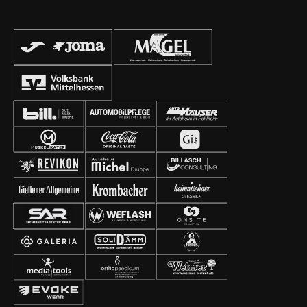
Bodenbeläge – Aufbau neuer Schreibtische – Einbau
von neuen Regalen und Schränken – Anbringung von
Wandpanelen und Bildern – Installation eines
Fernsehers – Einbau einer Küchenzeile Wir
bedanken uns bei allen Sponsoren und Helfern für die
Unterstützung bei der Umsetzung der Renovierung
unserer Geschäftsstelle!🙏🏼 #geschäftsstelle
#waldstadion #renovierung #fcgiessen #fussball
#aufgehtsgiessen #fußballzuhause #giessen #fcg