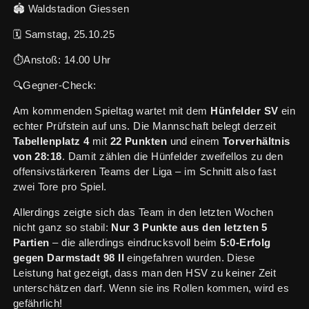
🏟️ Waldstadion Giessen
🗓️ Samstag, 25.10.25
⏱️Anstoß: 14.00 Uhr
🔍Gegner-Check:
Am kommenden Spieltag wartet mit dem
Hünfelder SV
ein
echter Prüfstein auf uns. Die Mannschaft belegt derzeit
Tabellenplatz 4
mit
22 Punkten
und einem
Torverhältnis
von 28:18
. Damit zählen die Hünfelder zweifellos zu den
offensivstärkeren Teams der Liga – im Schnitt also fast
zwei Tore pro Spiel.
Allerdings zeigte sich das Team in den letzten Wochen
nicht ganz so stabil:
Nur 3 Punkte aus den letzten 5
Partien
– die allerdings eindrucksvoll beim
5:0-Erfolg
gegen Darmstadt 98 II
eingefahren wurden. Diese
Leistung hat gezeigt, dass man den HSV zu keiner Zeit
unterschätzen darf. Wenn sie ins Rollen kommen, wird es
gefährlich!